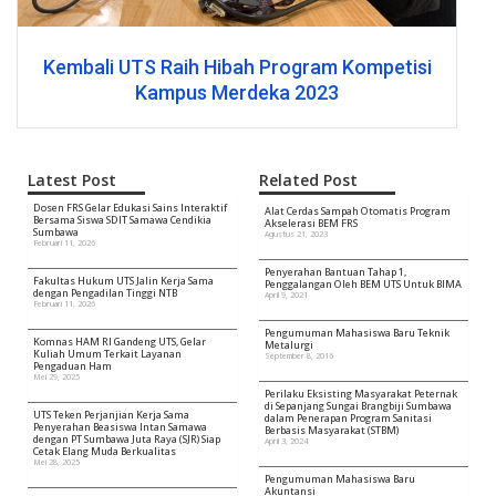
Kembali UTS Raih Hibah Program Kompetisi
Kampus Merdeka 2023
Latest Post
Related Post
Dosen FRS Gelar Edukasi Sains Interaktif
Alat Cerdas Sampah Otomatis Program
Bersama Siswa SDIT Samawa Cendikia
Akselerasi BEM FRS
Sumbawa
Agustus 21, 2023
Februari 11, 2026
Penyerahan Bantuan Tahap 1,
Fakultas Hukum UTS Jalin Kerja Sama
Penggalangan Oleh BEM UTS Untuk BIMA
dengan Pengadilan Tinggi NTB
April 9, 2021
Februari 11, 2026
Pengumuman Mahasiswa Baru Teknik
Komnas HAM RI Gandeng UTS, Gelar
Metalurgi
Kuliah Umum Terkait Layanan
September 8, 2016
Pengaduan Ham
Mei 29, 2025
Perilaku Eksisting Masyarakat Peternak
di Sepanjang Sungai Brangbiji Sumbawa
UTS Teken Perjanjian Kerja Sama
dalam Penerapan Program Sanitasi
Penyerahan Beasiswa Intan Samawa
Berbasis Masyarakat (STBM)
dengan PT Sumbawa Juta Raya (SJR) Siap
April 3, 2024
Cetak Elang Muda Berkualitas
Mei 28, 2025
Pengumuman Mahasiswa Baru
Akuntansi