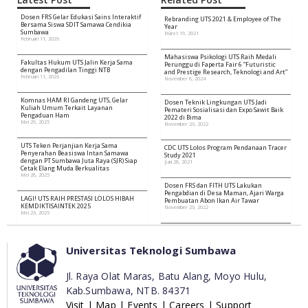
Dosen FRS Gelar Edukasi Sains Interaktif
Rebranding UTS 2021 & Employee of The
Bersama Siswa SDIT Samawa Cendikia
Year
Sumbawa
Maret 19, 2021
Februari 11, 2026
Mahasiswa Psikologi UTS Raih Medali
Fakultas Hukum UTS Jalin Kerja Sama
Perunggu di Faperta Fair 6 “Futuristic
dengan Pengadilan Tinggi NTB
and Prestige Research, Teknologi and Art”
Februari 11, 2026
November 8, 2024
Komnas HAM RI Gandeng UTS, Gelar
Dosen Teknik Lingkungan UTS Jadi
Kuliah Umum Terkait Layanan
Pemateri Sosialisasi dan Expo Sawit Baik
Pengaduan Ham
2022 di Bima
Mei 29, 2025
November 26, 2022
UTS Teken Perjanjian Kerja Sama
CDC UTS Lolos Program Pendanaan Tracer
Penyerahan Beasiswa Intan Samawa
Study 2021
dengan PT Sumbawa Juta Raya (SJR) Siap
Juni 28, 2021
Cetak Elang Muda Berkualitas
Mei 28, 2025
Dosen FRS dan FITH UTS Lakukan
Pengabdian di Desa Maman, Ajari Warga
LAGI! UTS RAIH PRESTASI LOLOS HIBAH
Pembuatan Abon Ikan Air Tawar
KEMDIKTISAINTEK 2025
November 26, 2022
Mei 26, 2025
Universitas Teknologi Sumbawa
Jl. Raya Olat Maras, Batu Alang, Moyo Hulu,
Kab.Sumbawa,
NTB. 84371
Visit
|
Map
|
Events
|
Careers
|
Support