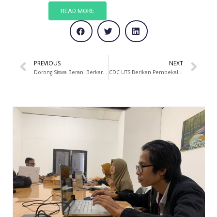
READ MORE
PREVIOUS
NEXT
Dorong Siswa Berani Berkarya dalam KURSI VOL II UTS, “Dare To Be Act, Dare To Be Creative”
CDC UTS Berikan Pembekalan Bagi Calon Wisudawan UTS