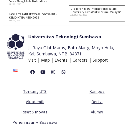
Cetak Elang Muda Berkualitas
Mei 28, 2025
UTS Teken MoU International dalam
University Presidents Forum, Malaysia
LAGI! UTS RAIH PRESTASI LOLOS HIBAH
Agustus 12, 2023
KEMDIKTISAINTEK 2025
Mei 26, 2025
Universitas Teknologi Sumbawa
Jl. Raya Olat Maras, Batu Alang, Moyo Hulu,
Kab.Sumbawa,
NTB. 84371
Visit
|
Map
|
Events
|
Careers
|
Support
Tentang UTS
Kampus
Akademik
Berita
Riset & Inovasi
Alumni
Penerimaan + Beasiswa