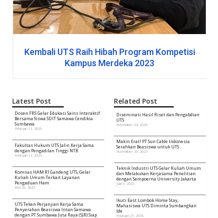
Kembali UTS Raih Hibah Program Kompetisi
Kampus Merdeka 2023
Latest Post
Related Post
Dosen FRS Gelar Edukasi Sains Interaktif
Diseminasi Hasil Riset dan Pengabdian
Bersama Siswa SDIT Samawa Cendikia
UTS
Sumbawa
November 24, 2020
Februari 11, 2026
Makin Erat! PT Sun Cable Indonesia
Fakultas Hukum UTS Jalin Kerja Sama
Serahkan Beasiswa untuk UTS
dengan Pengadilan Tinggi NTB
November 26, 2023
Februari 11, 2026
Teknik Industri UTS Gelar Kuliah Umum
Komnas HAM RI Gandeng UTS, Gelar
dan Melakukan Kerjasama Penelitian
Kuliah Umum Terkait Layanan
dengan Sempoerna University Jakarta
Pengaduan Ham
Juni 9, 2023
Mei 29, 2025
Ikuti East Lombok Home Stay,
UTS Teken Perjanjian Kerja Sama
Mahasiswa UTS Diminta Sumbangkan
Penyerahan Beasiswa Intan Samawa
Ide
dengan PT Sumbawa Juta Raya (SJR) Siap
Februari 27, 2018