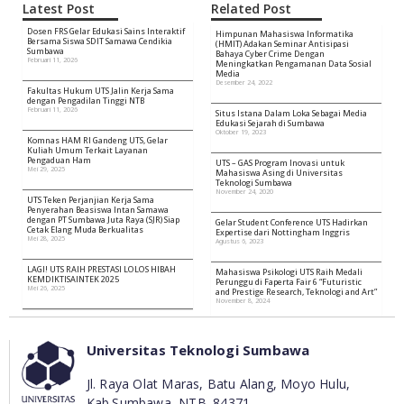
Latest Post
Related Post
Dosen FRS Gelar Edukasi Sains Interaktif
Himpunan Mahasiswa Informatika
Bersama Siswa SDIT Samawa Cendikia
(HMIT) Adakan Seminar Antisipasi
Sumbawa
Bahaya Cyber Crime Dengan
Februari 11, 2026
Meningkatkan Pengamanan Data Sosial
Media
Desember 24, 2022
Fakultas Hukum UTS Jalin Kerja Sama
dengan Pengadilan Tinggi NTB
Februari 11, 2026
Situs Istana Dalam Loka Sebagai Media
Edukasi Sejarah di Sumbawa
Oktober 19, 2023
Komnas HAM RI Gandeng UTS, Gelar
Kuliah Umum Terkait Layanan
Pengaduan Ham
UTS – GAS Program Inovasi untuk
Mei 29, 2025
Mahasiswa Asing di Universitas
Teknologi Sumbawa
November 24, 2020
UTS Teken Perjanjian Kerja Sama
Penyerahan Beasiswa Intan Samawa
dengan PT Sumbawa Juta Raya (SJR) Siap
Gelar Student Conference UTS Hadirkan
Cetak Elang Muda Berkualitas
Expertise dari Nottingham Inggris
Mei 28, 2025
Agustus 6, 2023
LAGI! UTS RAIH PRESTASI LOLOS HIBAH
Mahasiswa Psikologi UTS Raih Medali
KEMDIKTISAINTEK 2025
Perunggu di Faperta Fair 6 “Futuristic
Mei 26, 2025
and Prestige Research, Teknologi and Art”
November 8, 2024
Universitas Teknologi Sumbawa
Jl. Raya Olat Maras, Batu Alang, Moyo Hulu,