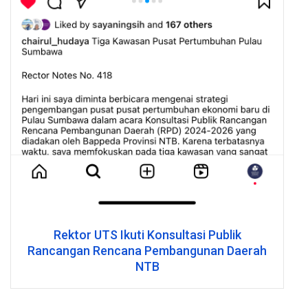
Komnas HAM RI Gandeng UTS, Gelar
Merdeka Batch 7 dan Eureka Batch 2 2023
Kuliah Umum Terkait Layanan
September 27, 2023
Pengaduan Ham
Mei 29, 2025
RESFAK FTLM 2024: Bangun Jiwa Heroic
Mahasiswa Baru
UTS Teken Perjanjian Kerja Sama
November 8, 2024
Penyerahan Beasiswa Intan Samawa
dengan PT Sumbawa Juta Raya (SJR) Siap
Cetak Elang Muda Berkualitas
UTS Perkuat Kerja Sama Industri dengan
Mei 28, 2025
Medco Power
November 17, 2023
LAGI! UTS RAIH PRESTASI LOLOS HIBAH
KEMDIKTISAINTEK 2025
Mei 26, 2025
Universitas Teknologi Sumbawa
Jl. Raya Olat Maras, Batu Alang, Moyo Hulu,
Kab.Sumbawa,
NTB. 84371
Visit
|
Map
|
Events
|
Careers
|
Support
Tentang UTS
Kampus
Akademik
Berita