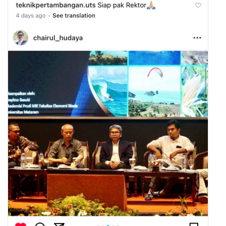
Pelepasan Mahasiswa MBKM UTS 2023
Latest Post
Related Post
Dosen FRS Gelar Edukasi Sains Interaktif
Mahasiswa FATETA UTS Wakili NTB di
Bersama Siswa SDIT Samawa Cendikia
POMNAS 2022 Sumatera Barat
Sumbawa
November 18, 2022
Februari 11, 2026
Go Internasional, Mahasiswa UTS ke
Fakultas Hukum UTS Jalin Kerja Sama
Thailand
dengan Pengadilan Tinggi NTB
April 3, 2018
Februari 11, 2026
Pelepasan Mahasiswa MBKM Program