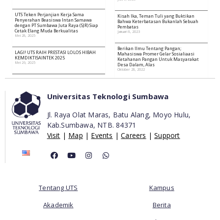
UTS Teken Perjanjian Kerja Sama
Kisah Ika, Teman Tuli yang Buktikan
Penyerahan Beasiswa Intan Samawa
Bahwa Keterbatasan Bukanlah Sebuah
dengan PT Sumbawa Juta Raya (SJR) Siap
Pembatas
Cetak Elang Muda Berkualitas
Januari 8, 2023
Mei 28, 2025
Berikan Ilmu Tentang Pangan;
LAGI! UTS RAIH PRESTASI LOLOS HIBAH
Mahasiswa Promer Gelar Sosialiaasi
KEMDIKTISAINTEK 2025
Ketahanan Pangan Untuk Masyarakat
Mei 26, 2025
Desa Dalam, Alas
Oktober 28, 2022
Universitas Teknologi Sumbawa
Jl. Raya Olat Maras, Batu Alang, Moyo Hulu,
Kab.Sumbawa,
NTB. 84371
Visit
|
Map
|
Events
|
Careers
|
Support
Tentang UTS
Kampus
Akademik
Berita