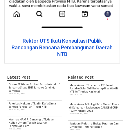
Rektor UTS Ikuti Konsultasi Publik
Rancangan Rencana Pembangunan Daerah
NTB
Latest Post
Related Post
Dosen FRS Gelar Edukasi Sains Interaktif
Mahasiswa UTS penemu TTG Smart
Bersama Siswa SDIT Samawa Cendikia
Portable Solar Cell Berharap Bisa Wakili
Sumbawa
NTB ke Tingkat Nasional
Februari 11, 2026
Mei 14, 2016
Fakultas Hukum UTS Jalin Kerja Sama
Mahasiswa Psikologi Raih Medali Emas
dengan Pengadilan Tinggi NTB
di Kejuaraan Taekwondo DANREM CUP
Februari 11, 2026
162 Wirabakti 2024
November 11, 2024
Komnas HAM RI Gandeng UTS, Gelar
Kuliah Umum Terkait Layanan
Kegiatan Fieldtrip Ekologi Perairan Dan
Pengaduan Ham
Limnologi Ilmu Perikanan
Mei 29, 2025
Juni 9, 2023