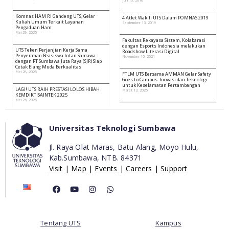
Februari 11, 2026
Februari 11, 2026
Fakultas Hukum UTS Jalin Kerja Sama
Mimpi Besar Alumni UTS Kuliah di
dengan Pengadilan Tinggi NTB
Amerika Menjadi Nyata
Februari 11, 2026
Juni 13, 2018
Komnas HAM RI Gandeng UTS, Gelar
4 Atlet Wakili UTS Dalam POMNAS 2019
Kuliah Umum Terkait Layanan
September 13, 2019
Pengaduan Ham
Mei 29, 2025
Fakultas Rekayasa Sistem, Kolabarasi
dengan Esports Indonesia melakukan
UTS Teken Perjanjian Kerja Sama
Roadshow Literasi Digital
Penyerahan Beasiswa Intan Samawa
November 10, 2021
dengan PT Sumbawa Juta Raya (SJR) Siap
Cetak Elang Muda Berkualitas
Mei 28, 2025
FTLM UTS Bersama AMMAN Gelar Safety
Goes to Campus: Inovasi dan Teknologi
untuk Keselamatan Pertambangan
LAGI! UTS RAIH PRESTASI LOLOS HIBAH
Maret 13, 2025
KEMDIKTISAINTEK 2025
Mei 26, 2025
Universitas Teknologi Sumbawa
Ran
Jl. Raya Olat Maras, Batu Alang, Moyo Hulu,
Kab.Sumbawa,
NTB. 84371
Visit
|
Map
|
Events
|
Careers
|
Support