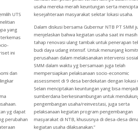
usaha mereka meraih keuntungan serta mencipt
emilih UTS
kesejahteraan masyarakat sekitar lokasi usaha.
elitian
Dalam diskusi bersama Gubernur NTB PT SMM j
apa yang
menjelaskan bahwa kegiatan usaha saat ini masi
 terkemas
tahap renovasi ulang tambak untuk penerapan te
cio-
budi daya udang intensif. Untuk menunjang komi
set ini
perusahaan dalam melaksanakan intervensi sosial
SMM dalam waktu yg bersamaan juga telah
nomi dan
mempersiapkan pelaksanaan socio-economic
lingkar
assessment di 9 desa berdekatan dengan lokasi 
Selain menciptakan keuntungan yang bisa menjad
ima
sumberdana berkesinambungan untuk mendukun
usahaan.
pengembangan usaha/reinvestasi, juga serta
tan yg dapat
pelaksanaan kegiatan program pengembangan
ng perubahan
masyarakat di NTB, khususnya di desa-desa dim
ateraan
kegiatan usaha dilaksanakan.”