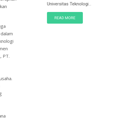
Universitas Teknologi...
akan
READ MORE
uga
h dalam
knologi
tmen
, PT.
usaha.
i
g
ana