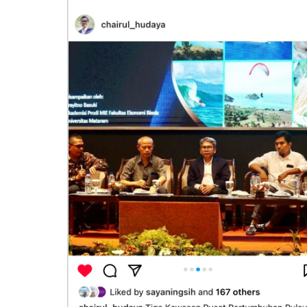
am
23