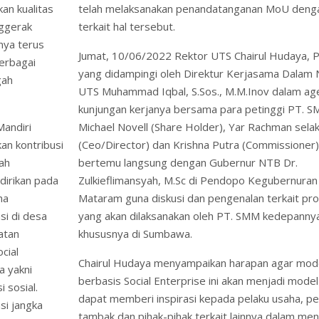
an kualitas
telah melaksanakan penandatanganan MoU deng
ggerak
terkait hal tersebut.
lnya terus
Jumat, 10/06/2022 Rektor UTS Chairul Hudaya, 
berbagai
yang didampingi oleh Direktur Kerjasama Dalam 
gah
UTS Muhammad Iqbal, S.Sos., M.M.Inov dalam a
kunjungan kerjanya bersama para petinggi PT. S
Mandiri
Michael Novell (Share Holder), Yar Rachman sela
n kontribusi
(Ceo/Director) dan Krishna Putra (Commissioner
ah
bertemu langsung dengan Gubernur NTB Dr.
dirikan pada
Zulkieflimansyah, M.Sc di Pendopo Kegubernuran
ha
Mataram guna diskusi dan pengenalan terkait pr
si di desa
yang akan dilaksanakan oleh PT. SMM kedepanny
atan
khususnya di Sumbawa.
cial
Chairul Hudaya menyampaikan harapan agar mod
a yakni
berbasis Social Enterprise ini akan menjadi model
 sosial.
dapat memberi inspirasi kepada pelaku usaha, pe
si jangka
tambak dan pihak-pihak terkait lainnya dalam me