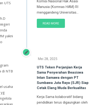
Komisi Nasional Hak Asasi
an UTS
Manusia (Komnas HAM) RI
menggandeng Universitas...
Ph.D
READ MORE
Negeri
genda
MM yakni
ko
)
Mei 28, 2025
ogram
UTS Teken Perjanjian Kerja
a di NTB
Sama Penyerahan Beasiswa
Intan Samawa dengan PT
Sumbawa Juta Raya (SJR) Siap
el usaha
Cetak Elang Muda Berkualitas
 yg
Kerja Sama kolaboratif bidang
ngelola
pendidikan terus digaungkan oleh
nerapkan