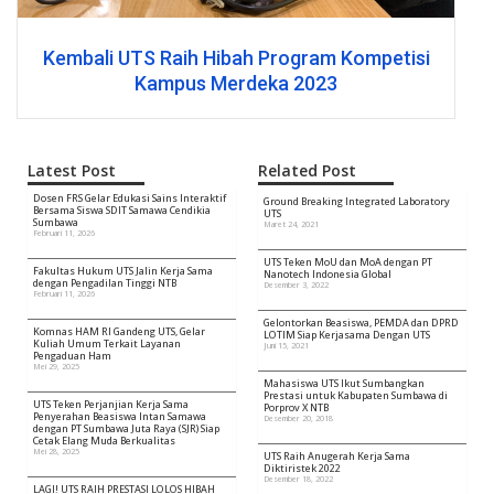
Kembali UTS Raih Hibah Program Kompetisi
Kampus Merdeka 2023
Latest Post
Related Post
Dosen FRS Gelar Edukasi Sains Interaktif
Ground Breaking Integrated Laboratory
Bersama Siswa SDIT Samawa Cendikia
UTS
Sumbawa
Maret 24, 2021
Februari 11, 2026
UTS Teken MoU dan MoA dengan PT
Fakultas Hukum UTS Jalin Kerja Sama
Nanotech Indonesia Global
dengan Pengadilan Tinggi NTB
Desember 3, 2022
Februari 11, 2026
Gelontorkan Beasiswa, PEMDA dan DPRD
Komnas HAM RI Gandeng UTS, Gelar
LOTIM Siap Kerjasama Dengan UTS
Kuliah Umum Terkait Layanan
Juni 15, 2021
Pengaduan Ham
Mei 29, 2025
Mahasiswa UTS Ikut Sumbangkan
Prestasi untuk Kabupaten Sumbawa di
UTS Teken Perjanjian Kerja Sama
Porprov X NTB
Penyerahan Beasiswa Intan Samawa
Desember 20, 2018
dengan PT Sumbawa Juta Raya (SJR) Siap
Cetak Elang Muda Berkualitas
Mei 28, 2025
UTS Raih Anugerah Kerja Sama
Diktiristek 2022
Desember 18, 2022
LAGI! UTS RAIH PRESTASI LOLOS HIBAH