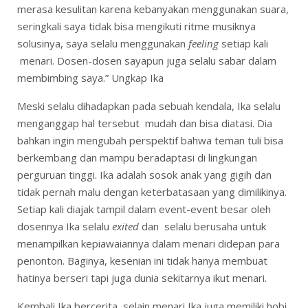
merasa kesulitan karena kebanyakan menggunakan suara,
seringkali saya tidak bisa mengikuti ritme musiknya
solusinya, saya selalu menggunakan
feeling
setiap kali
menari. Dosen-dosen sayapun juga selalu sabar dalam
membimbing saya.” Ungkap Ika
Meski selalu dihadapkan pada sebuah kendala, Ika selalu
menganggap hal tersebut mudah dan bisa diatasi. Dia
bahkan ingin mengubah perspektif bahwa teman tuli bisa
berkembang dan mampu beradaptasi di lingkungan
perguruan tinggi. Ika adalah sosok anak yang gigih dan
tidak pernah malu dengan keterbatasaan yang dimilikinya.
Setiap kali diajak tampil dalam event-event besar oleh
dosennya Ika selalu
exited
dan selalu berusaha untuk
menampilkan kepiawaiannya dalam menari didepan para
penonton. Baginya, kesenian ini tidak hanya membuat
hatinya berseri tapi juga dunia sekitarnya ikut menari.
Kembali Ika bercerita, selain menari Ika juga memiliki hobi