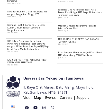
Sumbawa
November 8, 2024
Februari 11, 2026
Sandiaga Uno Rasakan Sensasi Naik
Fakultas Hukum UTS Jalin Kerja Sama
Motor Listrik NgebUTS Karya Universitas
dengan Pengadilan Tinggi NTB
Teknologi Sumbawa
Februari 11, 2026
Januari 16, 2021
Komnas HAM RI Gandeng UTS, Gelar
UTS dan Universitas Darma Persada
Kuliah Umum Terkait Layanan
Jakarta Teken MoU
Pengaduan Ham
Maret 10, 2023
Mei 29, 2025
UPGRADING POKDARWIS DAN KARANG
UTS Teken Perjanjian Kerja Sama
TARUNA PERNEK
Penyerahan Beasiswa Intan Samawa
Mei 22, 2019
dengan PT Sumbawa Juta Raya (SJR) Siap
Cetak Elang Muda Berkualitas
Mei 28, 2025
Expo Kampus Merdeka, Wujud Kontribusi
UTS Mendukung MXGP Sumbawa
Juni 20, 2022
LAGI! UTS RAIH PRESTASI LOLOS HIBAH
KEMDIKTISAINTEK 2025
Mei 26, 2025
Universitas Teknologi Sumbawa
Jl. Raya Olat Maras, Batu Alang, Moyo Hulu,
Kab.Sumbawa,
NTB. 84371
Visit
|
Map
|
Events
|
Careers
|
Support