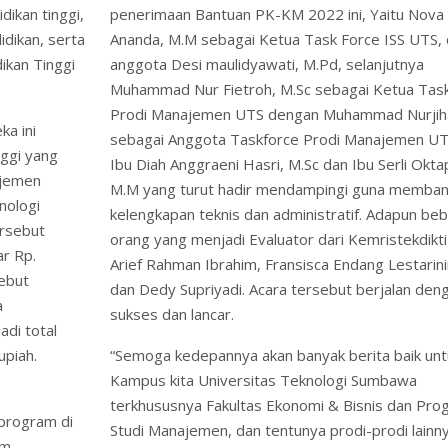
ikan tinggi,
penerimaan Bantuan PK-KM 2022 ini, Yaitu Nova
dikan, serta
Ananda, M.M sebagai Ketua Task Force ISS UTS,
ikan Tinggi
anggota Desi maulidyawati, M.Pd, selanjutnya
Muhammad Nur Fietroh, M.Sc sebagai Ketua Tas
Prodi Manajemen UTS dengan Muhammad Nurjiha
a ini
sebagai Anggota Taskforce Prodi Manajemen UT
nggi yang
Ibu Diah Anggraeni Hasri, M.Sc dan Ibu Serli Oktap
ajemen
M.M yang turut hadir mendampingi guna memba
nologi
kelengkapan teknis dan administratif. Adapun be
ersebut
orang yang menjadi Evaluator dari Kemristekdikti
r Rp.
Arief Rahman Ibrahim, Fransisca Endang Lestarin
sebut
dan Dedy Supriyadi. Acara tersebut berjalan den
a
sukses dan lancar.
di total
upiah.
“Semoga kedepannya akan banyak berita baik unt
Kampus kita Universitas Teknologi Sumbawa
terkhususnya Fakultas Ekonomi & Bisnis dan Pr
program di
Studi Manajemen, dan tentunya prodi-prodi lainny
em