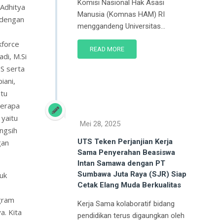
Komisi Nasional Hak Asasi
 Adhitya
Manusia (Komnas HAM) RI
 dengan
menggandeng Universitas...
kforce
READ MORE
di, M.Si
S serta
iani,
ntu
berapa
 yaitu
Mei 28, 2025
ingsih
UTS Teken Perjanjian Kerja
gan
Sama Penyerahan Beasiswa
Intan Samawa dengan PT
Sumbawa Juta Raya (SJR) Siap
uk
Cetak Elang Muda Berkualitas
ogram
Kerja Sama kolaboratif bidang
a. Kita
pendidikan terus digaungkan oleh