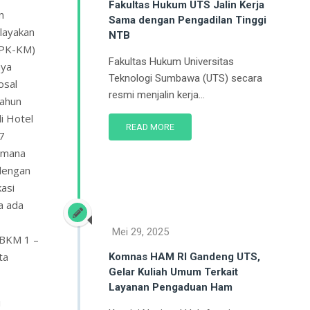
Fakultas Hukum UTS Jalin Kerja
n
Sama dengan Pengadilan Tinggi
elayakan
NTB
(PK-KM)
Fakultas Hukum Universitas
nya
Teknologi Sumbawa (UTS) secara
osal
resmi menjalin kerja...
ahun
i Hotel
READ MORE
.7
imana
 dengan
kasi
a ada
Mei 29, 2025
MBKM 1 –
ta
Komnas HAM RI Gandeng UTS,
Gelar Kuliah Umum Terkait
Layanan Pengaduan Ham
i