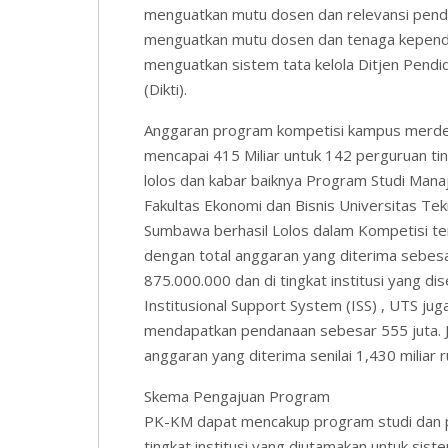
menguatkan mutu dosen dan relevansi pendid
menguatkan mutu dosen dan tenaga kependi
menguatkan sistem tata kelola Ditjen Pendid
(Dikti).
Anggaran program kompetisi kampus merdek
mencapai 415 Miliar untuk 142 perguruan ti
lolos dan kabar baiknya Program Studi Man
Fakultas Ekonomi dan Bisnis Universitas Tek
Sumbawa berhasil Lolos dalam Kompetisi t
dengan total anggaran yang diterima sebesa
875.000.000 dan di tingkat institusi yang di
Institusional Support System (ISS) , UTS jug
mendapatkan pendanaan sebesar 555 juta. Ja
anggaran yang diterima senilai 1,430 miliar r
Skema Pengajuan Program
PK-KM dapat mencakup program studi dan 
tingkat institusi yang diutamakan untuk sist