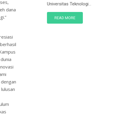
kses,
Universitas Teknologi...
leh dana
gi.”
READ MORE
esiasi
berhasil
 Kampus
 dunia
inovasi
kami
i dengan
 lulusan
kulum
kas