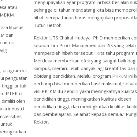
mengupayakan agar program ini bisa berjalan su
eka atau
sehingga di tahun mendatang kita bisa mempero
– MBKM.
hibah serupa tanpa harus mengajukan proposal la
Tutur Fietroh.
cara khusus
KM dan
Rektor UTS Chairul Hudaya, Ph.D memberikan apr
a untuk
kepada Tim Prodi Manajemen dan ISS yang telah 
yang
memperoleh hibah tersebut. “Kita tahu program
Merdeka memberikan efek yang sangat baik bagi
kampus, memicu lebih banyak lagi kreatifitas dan 
, program ini
dibidang pendidikan. Melalui program PK-KM ini 
lui penguatan
berharap bisa memberikan hasil maksimal, sesua
 tinggi untuk
visi PK-KM itu sendiri yakni meningkatnya kualitas
n IPTEK di
pendidikan tinggi, meningkatkan kualitas dosen
imiliki oleh
pendidikan tinggi, dan meningkatkan kualitas kuri
ia industri
dan pembelajaran. Selamat kepada semua.” Pung
niversities
Rektor.
 untuk
meningkatkan