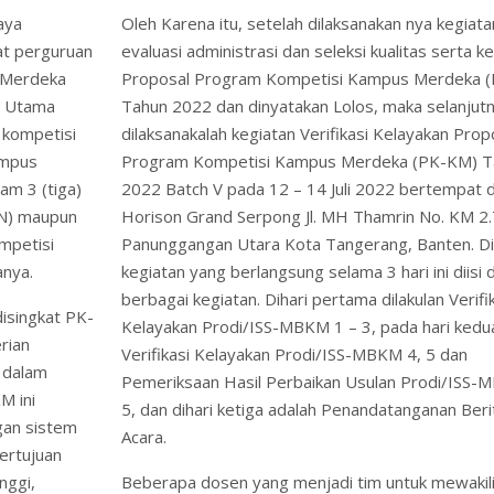
aya
Oleh Karena itu, setelah dilaksanakan nya kegiata
at perguruan
evaluasi administrasi dan seleksi kualitas serta k
 Merdeka
Proposal Program Kompetisi Kampus Merdeka 
ja Utama
Tahun 2022 dan dinyatakan Lolos, maka selanjut
 kompetisi
dilaksanakalah kegiatan Verifikasi Kelayakan Prop
ampus
Program Kompetisi Kampus Merdeka (PK-KM) T
am 3 (tiga)
2022 Batch V pada 12 – 14 Juli 2022 bertempat d
TN) maupun
Horison Grand Serpong Jl. MH Thamrin No. KM 2
mpetisi
Panunggangan Utara Kota Tangerang, Banten. D
anya.
kegiatan yang berlangsung selama 3 hari ini diisi
berbagai kegiatan. Dihari pertama dilakulan Verifi
isingkat PK-
Kelayakan Prodi/ISS-MBKM 1 – 3, pada hari kedu
rian
Verifikasi Kelayakan Prodi/ISS-MBKM 4, 5 dan
 dalam
Pemeriksaan Hasil Perbaikan Usulan Prodi/ISS-
M ini
5, dan dihari ketiga adalah Penandatanganan Beri
gan sistem
Acara.
ertujuan
nggi,
Beberapa dosen yang menjadi tim untuk mewakil