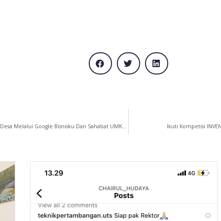
Sukses Peningkatan Pemasaran Online Produk Unggulan Desa Melalui Google Bisnisku Dan Sahabat UMKM Bagi Para Pelaku UMKM Di Desa
Ikuti Kompetisi INVE