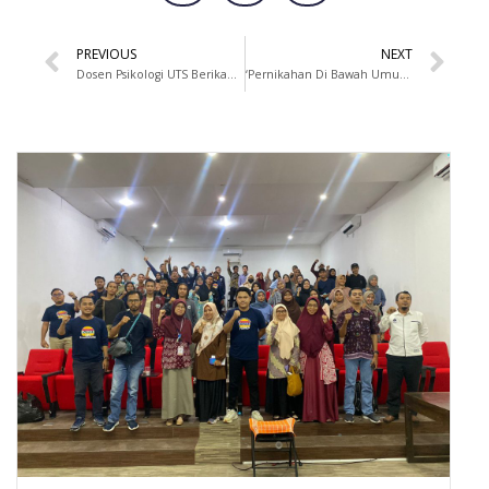
PREVIOUS
NEXT
Dosen Psikologi UTS Berikan Psikoedukasi Bebas Kekerasan dan Pelecehan Seksual
‘Pernikahan Di Bawah Umur Prespektif Ham’ Kajian Dosen Sosiologi UTS