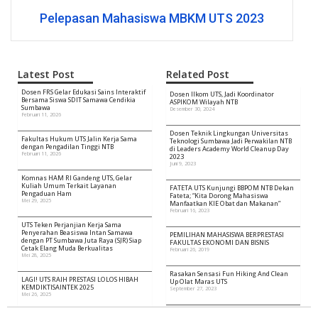
Kembali UTS Raih Hibah Program Kompetisi
Kampus Merdeka 2023
Latest Post
Related Post
Dosen FRS Gelar Edukasi Sains Interaktif
Dosen Ilkom UTS, Jadi Koordinator
Bersama Siswa SDIT Samawa Cendikia
ASPIKOM Wilayah NTB
Sumbawa
Desember 30, 2024
Februari 11, 2026
Dosen Teknik Lingkungan Universitas
Fakultas Hukum UTS Jalin Kerja Sama
Teknologi Sumbawa Jadi Perwakilan NTB
dengan Pengadilan Tinggi NTB
di Leaders Academy World Cleanup Day
Februari 11, 2026
2023
Juni 9, 2023
Komnas HAM RI Gandeng UTS, Gelar
Kuliah Umum Terkait Layanan
FATETA UTS Kunjungi BBPOM NTB Dekan
Pengaduan Ham
Fateta; “Kita Dorong Mahasiswa
Mei 29, 2025
Manfaatkan KIE Obat dan Makanan”
Februari 16, 2023
UTS Teken Perjanjian Kerja Sama
Penyerahan Beasiswa Intan Samawa
PEMILIHAN MAHASISWA BERPRESTASI
dengan PT Sumbawa Juta Raya (SJR) Siap
FAKULTAS EKONOMI DAN BISNIS
Cetak Elang Muda Berkualitas
Februari 26, 2019
Mei 28, 2025
Rasakan Sensasi Fun Hiking And Clean
LAGI! UTS RAIH PRESTASI LOLOS HIBAH
Up Olat Maras UTS
KEMDIKTISAINTEK 2025
September 27, 2023
Mei 26, 2025